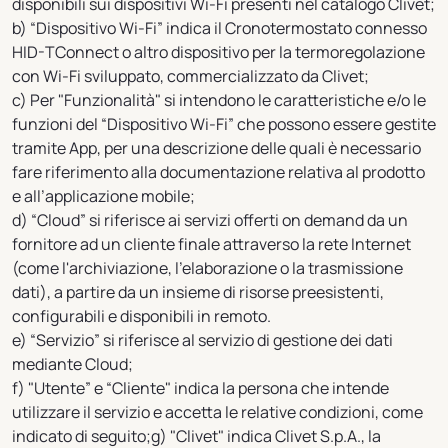
disponibili sui dispositivi Wi-Fi presenti nel catalogo Clivet;
b) “Dispositivo Wi-Fi” indica il Cronotermostato connesso
HID-TConnect o altro dispositivo per la termoregolazione
con Wi-Fi sviluppato, commercializzato da Clivet;
c) Per "Funzionalità" si intendono le caratteristiche e/o le
funzioni del “Dispositivo Wi-Fi” che possono essere gestite
tramite App, per una descrizione delle quali è necessario
fare riferimento alla documentazione relativa al prodotto
e all’applicazione mobile;
d) “Cloud” si riferisce ai servizi offerti on demand da un
fornitore ad un cliente finale attraverso la rete Internet
(come l'archiviazione, l'elaborazione o la trasmissione
dati), a partire da un insieme di risorse preesistenti,
configurabili e disponibili in remoto.
e) “Servizio” si riferisce al servizio di gestione dei dati
mediante Cloud;
f) "Utente” e “Cliente" indica la persona che intende
utilizzare il servizio e accetta le relative condizioni, come
indicato di seguito;g) "Clivet" indica Clivet S.p.A., la