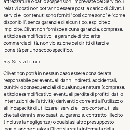
attrezzature o dati o sospensioni impreviste del Servizio, i
relativi costi non potranno essere posti a carico di Clivet. I
servizi e i contenuti sono forniti “così come sono” e “come
disponibili”, senza garanzie di alcun tipo, esplicite o
implicite. Clivet non fornisce alcuna garanzia, comprese,
a titolo esemplificativo, le garanzie di titolarità,
commerciabilità, non violazione dei diritti di terzi e
idoneità per uno scopo specifico.
5.3. Servizi forniti
Clivet non potrà in nessun caso essere considerata
responsabile per eventuali danni indiretti, accidentali,
punitivi o consequenziali di qualunque natura (comprese,
a titolo esemplificativo, eventuali perdite di profitti, dati o
interruzioni dell’attività) derivanti o correlati all’utilizzo o
all’incapacità di utilizzare i servizi e i loro contenuti, sia
che tali danni siano basati su garanzia, contratto, illecito
(inclusa la negligenza) o qualsiasi altro presupposto
legale, anche qualora Clivet sia stata informata della