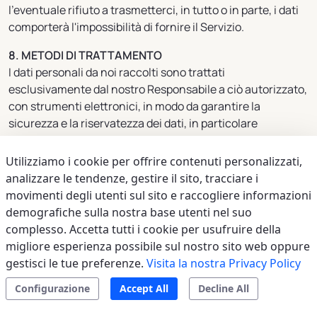
l'eventuale rifiuto a trasmetterci, in tutto o in parte, i dati
comporterà l'impossibilità di fornire il Servizio.
8. METODI DI TRATTAMENTO
I dati personali da noi raccolti sono trattati
esclusivamente dal nostro Responsabile a ciò autorizzato,
con strumenti elettronici, in modo da garantire la
sicurezza e la riservatezza dei dati, in particolare
mediante tecniche di anonimizzazione degli stessi. Si
precisa che il trattamento dei dati di cui alla presente
Utilizziamo i cookie per offrire contenuti personalizzati,
Informativa non comporta alcun processo decisionale
analizzare le tendenze, gestire il sito, tracciare i
automatizzato.
movimenti degli utenti sul sito e raccogliere informazioni
demografiche sulla nostra base utenti nel suo
9. CONSERVAZIONE DEI DATI
complesso. Accetta tutti i cookie per usufruire della
Conserviamo i dati di configurazione, di utilizzo e tecnici
migliore esperienza possibile sul nostro sito web oppure
per il tempo strettamente necessario a realizzare le
gestisci le tue preferenze.
Visita la nostra Privacy Policy
finalità per le quali sono raccolti.
Se ci chiede di cancellare il Suo account, esso sarà
Configurazione
Accept All
Decline All
disattivato. Da quel momento, non sarà più in grado di