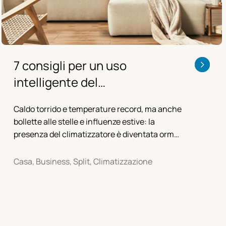
7 consigli per un uso
intelligente del
condizionatore in estate
Caldo torrido e temperature record, ma anche
bollette alle stelle e influenze estive: la
presenza del climatizzatore è diventata ormai
indispensabile per il comfort di casa e ufficio,
ma è bene seguire alcuni accorgimenti per
Casa, Business, Split, Climatizzazione
evitare spiacevoli inconvenienti.