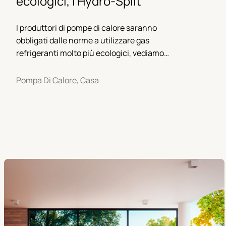
ecologici, l'Hydro-Split
I produttori di pompe di calore saranno
obbligati dalle norme a utilizzare gas
refrigeranti molto più ecologici, vediamo
come si arriverà a soluzioni innovative in
breve tempo.
Pompa Di Calore, Casa