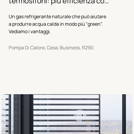
termosifoni: più efficienza con
il propano
Un gas refrigerante naturale che può aiutare
a produrre acqua calda in modo più “green”.
Vediamo i vantaggi.
Pompa Di Calore, Casa, Business, R290