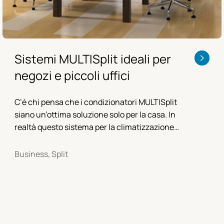
Sistemi MULTISplit ideali per
negozi e piccoli uffici
C’è chi pensa che i condizionatori MULTISplit
siano un’ottima soluzione solo per la casa. In
realtà questo sistema per la climatizzazione
ben si adatta anche ai negozi, ai piccoli
uffici...
Business, Split