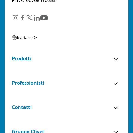
P. IVA 00708410253
Italiano
Prodotti
Professionisti
Contatti
Gruppo Clivet