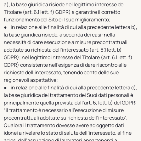
a), la base giuridica risiede nel legittimo interesse del
Titolare (art. 6.1 lett. f) GDPR) a garantire il corretto
funzionamento del Sito e il suo miglioramento;
● in relazione alle finalità di cui alla precedente lettera b),
la base giuridica risiede, a seconda dei casi: nella
necessità di dare esecuzione a misure precontrattuali
adottate su richiesta dell’interessato (art. 6.1 lett. b)
GDPR); nel legittimo interesse del Titolare (art. 6.1 lett. f)
GDPR) consistente nell’esigenza di dare riscontro alle
richieste dell’interessato, tenendo conto delle sue
ragionevoli aspettative;
● in relazione alle finalità di cui alla precedente lettera c),
la base giuridica del trattamento dei Suoi dati personali è
principalmente quella prevista dall’art. 6, lett. b) del GDPR:
“il trattamento è necessario all’esecuzione di misure
precontrattuali adottate su richiesta dell’interessato”.
Qualora il trattamento dovesse avere ad oggetto dati
idonei a rivelare lo stato di salute dell’interessato, al fine
ad es. dell’assunzione di lavoratori appartenenti a