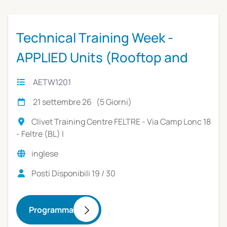
Technical Training Week -
APPLIED Units (Rooftop and
hydronic solutions)
AETW1201
21 settembre 26 (5 Giorni)
Clivet Training Centre FELTRE - Via Camp Lonc 18
- Feltre (BL) I
inglese
Posti Disponibili 19 / 30
Programma