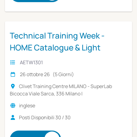
Technical Training Week -
HOME Catalogue & Light
Commercial Units
AETW1301
26 ottobre 26 (5 Giorni)
Clivet Training Centre MILANO - SuperLab
Bicocca Viale Sarca, 336 Milano I
inglese
Posti Disponibili 30 / 30