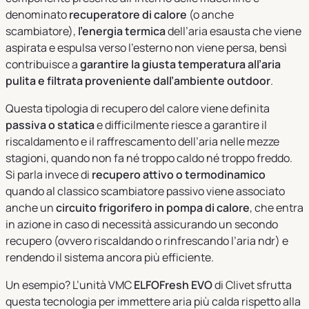
denominato
recuperatore di calore
(o anche
scambiatore),
l’energia termica
dell’aria esausta che viene
aspirata e espulsa verso l’esterno non viene persa, bensì
contribuisce a
garantire la giusta temperatura all’aria
pulita e filtrata proveniente dall’ambiente outdoor
.
Questa tipologia di recupero del calore viene definita
passiva o statica
e difficilmente riesce a garantire il
riscaldamento e il raffrescamento dell’aria nelle mezze
stagioni, quando non fa né troppo caldo né troppo freddo.
Si parla invece di
recupero attivo o termodinamico
quando al classico scambiatore passivo viene associato
anche un
circuito frigorifero in pompa di calore
, che entra
in azione in caso di necessità assicurando un secondo
recupero (ovvero riscaldando o rinfrescando l’aria ndr) e
rendendo il sistema ancora più efficiente.
Un esempio? L’unità VMC
ELFOFresh EVO
di Clivet sfrutta
questa tecnologia per immettere aria più calda rispetto alla