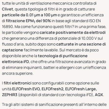
tutte le unità di ventilazione meccanica controllata di
Clivet
, questa tipologia di filtri è in grado di catturare
particelle
da 0.01 μm a 100 μm
e garantisce un’efficienza
di
filtrazione EPM
del 90%
in base agli standard ISO EN
1
16890. Ma come funzionano questi filtri? In una prima fase,
le particelle vengono
caricate positivamente da elettrodi
che generano una differenza di potenziale di 10.000 V sul
flusso d’aria, subito dopo sono
catturate in una sezione di
captazione
facilmente lavabile. Sul mercato è da poco
disponibile anche la
tecnologia di purificazione
elettronica iFD
, che offre una filtrazione avanzata in grado
di eliminare inquinanti, batteri e allergeni con un’efficienza
ancora superiore.
I
filtri elettronici
sono configurabili come opzione sulle
unità
ELFOFresh EVO, ELFOFresh2, ELFOFresh Large,
ZEPHIR3
(disponibili di standard con tecnologia iFD),
AQX
.
Tra gli altri sistemi di sanificazione presenti all’interno delle