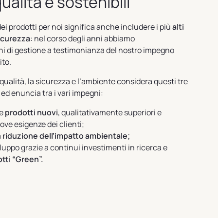
qualità e sostenibili
dei prodotti per noi significa anche includere i più
alti
sicurezza
: nel corso degli anni abbiamo
oni di gestione a testimonianza del nostro impegno
ito.
a qualità, la sicurezza e l’ambiente considera questi tre
ed enuncia tra i vari impegni:
re
prodotti nuovi
, qualitativamente superiori e
ove esigenze dei clienti;
a
riduzione dell’impatto ambientale;
iluppo grazie a continui investimenti in ricerca e
tti “Green”.