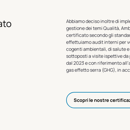
ato
Abbiamo deciso inoltre di impl
gestione dei temi Qualità, Am
certificato secondo gli stand
effettuiamo audit interni per v
cogenti ambientali, di salute e
sottoposti a visite ispettive da
dal 2023 e con riferimento all
gas effetto serra (GHG), in ac
Scopri le nostre certifica