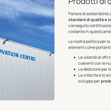
Prodotti di 
Parlare di sostenibilità 
standard di qualità e 
conseguito
certificazi
costante in questo amb
La nostra politica per l
elementi come portanti 
La volontà di offri
coerenti con le nu
La dedizione per l
La crescita e lo sv
sviluppo per
prodo