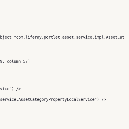
bject "com.liferay.portlet.asset.service.impl.AssetCateg
vice") /> 
service.AssetCategoryPropertyLocalService") /> 