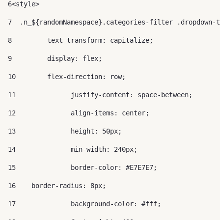
6
<style> 
7
  .n_${randomNamespace}.categories-filter .dropdown-t
8
	  text-transform: capitalize; 
9
	  display: flex; 
10
	  flex-direction: row; 
11
		justify-content: space-between; 
12
		align-items: center; 
13
		height: 50px; 
14
		min-width: 240px; 
15
		border-color: #E7E7E7; 
16
    border-radius: 8px; 
17
		background-color: #fff; 