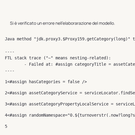
Si è verificato un errore nell'elaborarazione del modello.
Java method "jdk.proxy3.$Proxy159.getCategory(long)" t
----

FTL stack trace ("~" means nesting-related):

	- Failed at: #assign categoryTitle = assetCategory...  [in template "10110#2640274#72734807" at line 89, column 57]

----
1
<#assign hasCategories = false /> 
2
<#assign assetCategoryService = serviceLocator.findSe
3
<#assign assetCategoryPropertyLocalService = serviceL
4
<#assign randomNamespace="0.${turnoverstr(.now?long?s
5