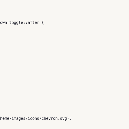
down-toggle::after { 
heme/images/icons/chevron.svg); 