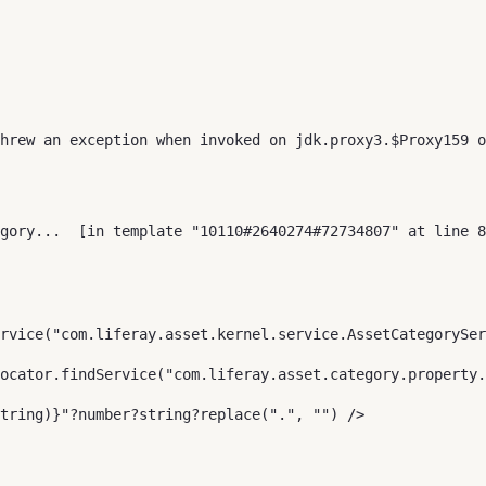
hrew an exception when invoked on jdk.proxy3.$Proxy159 o
rvice("com.liferay.asset.kernel.service.AssetCategorySer
ocator.findService("com.liferay.asset.category.property.
tring)}"?number?string?replace(".", "") /> 