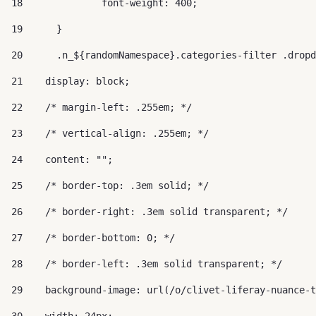
18
		font-weight: 400; 
19
	} 
20
	.n_${randomNamespace}.categories-filter .drop
21
    display: block; 
22
    /* margin-left: .255em; */ 
23
    /* vertical-align: .255em; */ 
24
    content: ""; 
25
    /* border-top: .3em solid; */ 
26
    /* border-right: .3em solid transparent; */ 
27
    /* border-bottom: 0; */ 
28
    /* border-left: .3em solid transparent; */ 
29
    background-image: url(/o/clivet-liferay-nuance-t