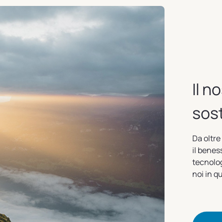
Il n
sost
Da oltre
il benes
tecnolog
noi in q