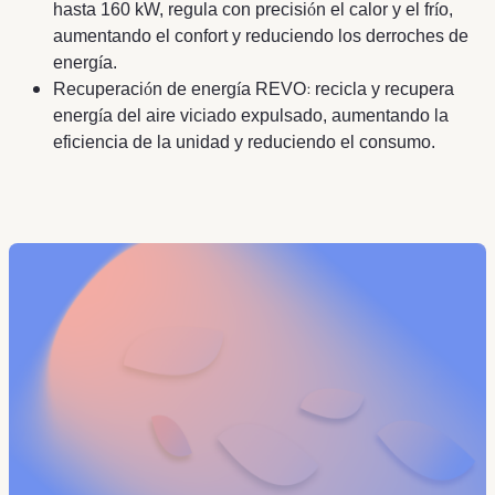
hasta 160 kW, regula con precisi
ó
n el calor y el fr
í
o,
aumentando el confort y reduciendo los derroches de
energ
í
a.
:
Recuperaci
ó
n de energ
í
a REVO
recicla y recupera
energ
í
a del aire viciado expulsado, aumentando la
eficiencia de la unidad y reduciendo el consumo.